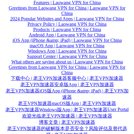
Features | Laowang VPN for China
Greetings from Laowang VPN for China | Laowang VPN for
China
2024 Popular Websites and Apps | Laowang VPN for China
Privacy Policy | Laowang VPN for China
Products | Laowang VPN for China
Android App | Laowang VPN for China
iOS App (iPhone &amp; iPad) | Laowang VPN for China
macOS App | Laowang VPN for China
Windows App | Laowang VPN for China
Support Center | Laowang VPN for China
What others are saying about us | Laowang VPN for China
Greetings from Laowang VPN for China | Laowang VPN for
China
下载中心 | 老王VPN加速器
客服中心 | 老王VPN加速器
老王VPN加速器安卓版App | 老王VPN加速器
老王VPN加速器iOS版App (iPhone &amp; iPad) | 老王VPN加
速器
老王VPN加速器macOS版App | 老王VPN加速器
User Portal
老王VPN加速器Windows版App | 老王VPN加速器
欢迎光临老王VPN加速器 | 老王VPN加速器
博客文章 | 老王VPN加速器
老王VPN加速器的破解版本是否安全？风险评估及替代选