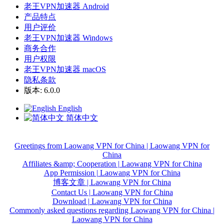
老王VPN加速器 Android
产品特点
用户评价
老王VPN加速器 Windows
商务合作
用户权限
老王VPN加速器 macOS
隐私条款
版本: 6.0.0
English
简体中文
Greetings from Laowang VPN for China | Laowang VPN for
China
Affiliates &amp; Cooperation | Laowang VPN for China
App Permission | Laowang VPN for China
博客文章 | Laowang VPN for China
Contact Us | Laowang VPN for China
Download | Laowang VPN for China
Commonly asked questions regarding Laowang VPN for China |
Laowang VPN for China