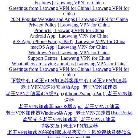
Features | Laowang VPN for China
Greetings from Laowang VPN for China | Laowang VPN for
China
2024 Popular Websites and Apps | Laowang VPN for China
Privacy Policy | Laowang VPN for China
Products | Laowang VPN for China
Android App | Laowang VPN for China
iOS App (iPhone &amp; iPad) | Laowang VPN for China
macOS App | Laowang VPN for China
Windows App | Laowang VPN for China
Support Center | Laowang VPN for China
What others are saying about us | Laowang VPN for China
Greetings from Laowang VPN for China | Laowang VPN for
China
下载中心 | 老王VPN加速器
客服中心 | 老王VPN加速器
老王VPN加速器安卓版App | 老王VPN加速器
老王VPN加速器iOS版App (iPhone &amp; iPad) | 老王VPN加
速器
老王VPN加速器macOS版App | 老王VPN加速器
User Portal
老王VPN加速器Windows版App | 老王VPN加速器
欢迎光临老王VPN加速器 | 老王VPN加速器
博客文章 | 老王VPN加速器
老王VPN加速器的破解版本是否安全？风险评估及替代选