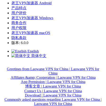
老王VPN加速器 Android
产品特点
用户评价
老王VPN加速器 Windows
商务合作
用户权限
老王VPN加速器 macOS
隐私条款
版本: 6.0.0
English
简体中文
Greetings from Laowang VPN for China | Laowang VPN for
China
Affiliates &amp; Cooperation | Laowang VPN for China
App Permission | Laowang VPN for China
博客文章 | Laowang VPN for China
Contact Us | Laowang VPN for China
Download | Laowang VPN for China
Commonly asked questions regarding Laowang VPN for China |
Laowang VPN for China